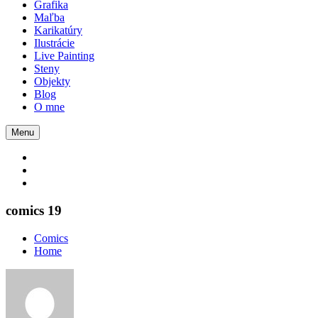
Grafika
Maľba
Karikatúry
Ilustrácie
Live Painting
Steny
Objekty
Blog
O mne
Menu
comics 19
Comics
Home