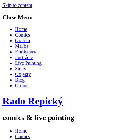
Skip to content
Close Menu
Home
Comics
Grafika
Maľba
Karikatúry
Ilustrácie
Live Painting
Steny
Objekty
Blog
O mne
Rado Repický
comics & live painting
Home
Comics