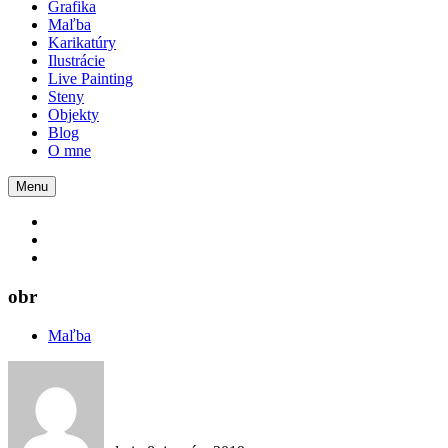
Grafika
Maľba
Karikatúry
Ilustrácie
Live Painting
Steny
Objekty
Blog
O mne
Menu
obr
Maľba