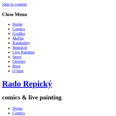
Skip to content
Close Menu
Home
Comics
Grafika
Maľba
Karikatúry
Ilustrácie
Live Painting
Steny
Objekty
Blog
O mne
Rado Repický
comics & live painting
Home
Comics